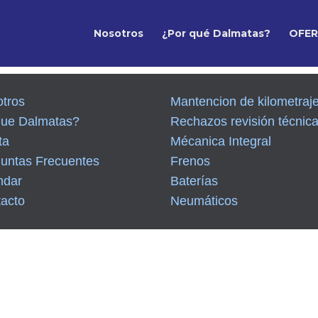
Nosotros
¿Por qué Dalmatas?
OFE
tros
Mantencion de kilometraj
que Dalmatas?
Rechazos revisión técnic
ta
Mécanica Integral
untas Frecuentes
Frenos
ndar
Baterías
acto
Neumáticos