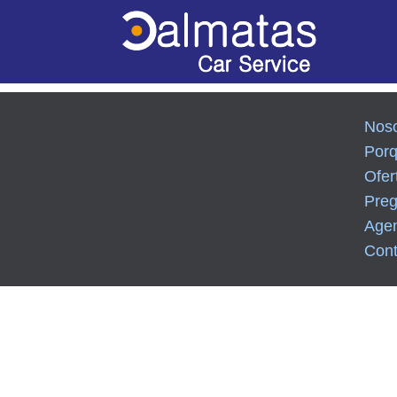
Noso
Por
Ofer
Preg
Age
Cont